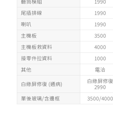
聽筒模組
1990
尾插排線
1990
喇叭
1990
主機板
3500
主機板救資料
4000
接零件拉資料
1000
其他
電洽
白綠屏修
白綠屏修復 (通病)
2990
單後玻璃/含邊框
3500/400