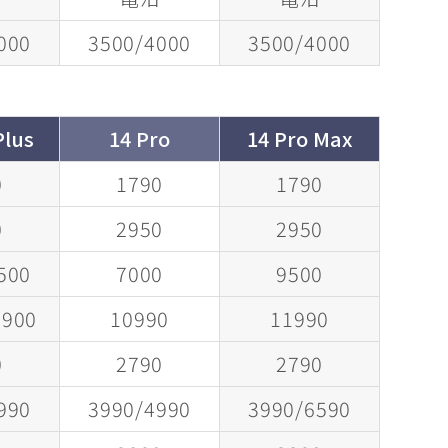
000
3500/4000
3500/4000
Plus
14 Pro
14 Pro Max
0
1790
1790
0
2950
2950
500
7000
9500
0900
10990
11990
0
2790
2790
990
3990/4990
3990/6590