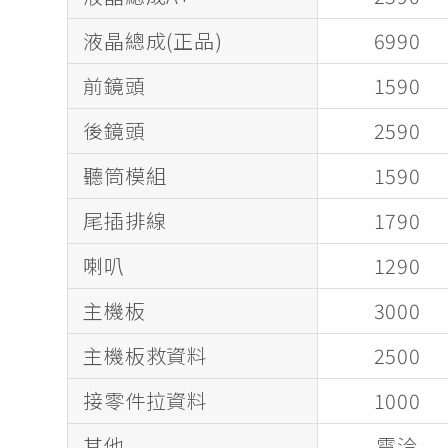
液晶總成(正品)
6990
前鏡頭
1590
後鏡頭
2590
聽筒模組
1590
尾插排線
1790
喇叭
1290
主機板
3000
主機板救資料
2500
接零件拉資料
1000
其他
電洽