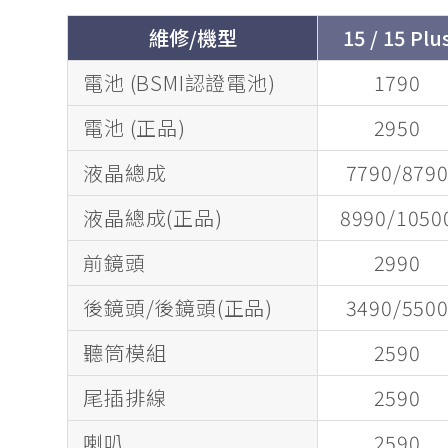
維修/機型
15 / 15 Plu
電池 (BSMI認證電池)
1790
電池 (正品)
2950
液晶總成
7790/879
液晶總成(正品)
8990/1050
前鏡頭
2990
後鏡頭/後鏡頭(正品)
3490/550
聽筒模組
2590
尾插排線
2590
喇叭
2590