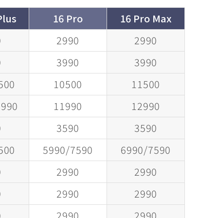
Plus
16 Pro
16 Pro Max
0
2990
2990
0
3990
3990
500
10500
11500
0990
11990
12990
0
3590
3590
500
5990/7590
6990/7590
0
2990
2990
0
2990
2990
0
2990
2990