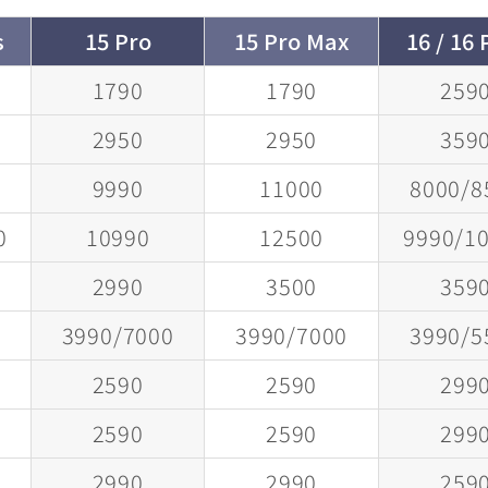
s
15 Pro
15 Pro Max
16 / 16 
1790
1790
259
2950
2950
359
0
9990
11000
8000/8
0
10990
12500
9990/1
2990
3500
359
0
3990/7000
3990/7000
3990/5
2590
2590
299
2590
2590
299
2990
2990
259