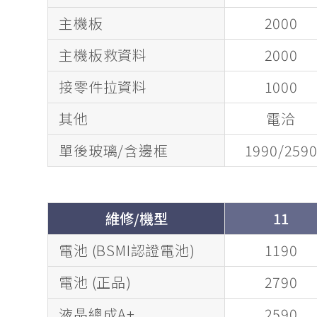
主機板
2000
主機板救資料
2000
接零件拉資料
1000
其他
電洽
單後玻璃/含邊框
1990/259
維修/機型
11
電池 (BSMI認證電池)
1190
電池 (正品)
2790
液晶總成A+
2590