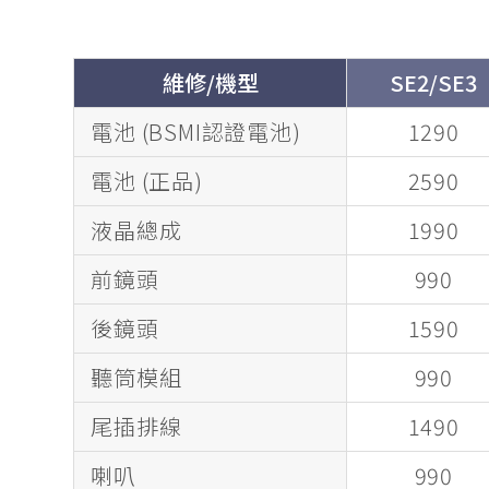
維修/機型
SE2/SE3
電池 (BSMI認證電池)
1290
電池 (正品)
2590
液晶總成
1990
前鏡頭
990
後鏡頭
1590
聽筒模組
990
尾插排線
1490
喇叭
990