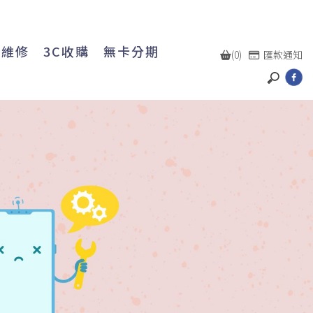
機維修
3C收購
無卡分期
(0)
匯款通知