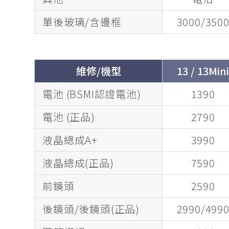
單後玻璃/含邊框
3000/350
維修/機型
13 / 13Min
電池 (BSMI認證電池)
1390
電池 (正品)
2790
液晶總成A+
3990
液晶總成(正品)
7590
前鏡頭
2590
後鏡頭/後鏡頭(正品)
2990/499