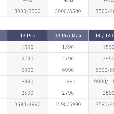
0
3000/3500
3000/3500
3500/4
i
13 Pro
13 Pro Max
14 / 14 
1590
1590
159
2790
2790
295
5900
6990
5990/6
8990
10990
9000/1
2590
2790
259
0
3590/4990
3590/5990
3590/4