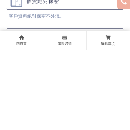
個資絕對保密
客戶資料絕對保密不外洩。
門號折扣
回首頁
匯款通知
購物車(0)
各大電信公司的門號業務（新辦、攜碼、續約）。
最溫馨的服務
各大廠牌手機販售，全面特價販售中！