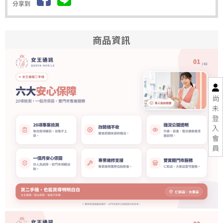
分享到
商品資訊
尚
未
登
入
會
員